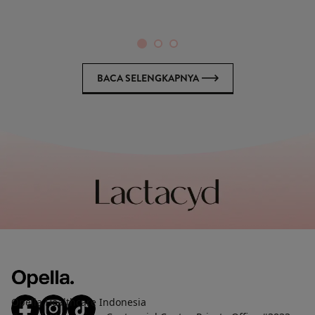
peng
BACA SELENGKAPNYA
Opella Healthcare Indonesia