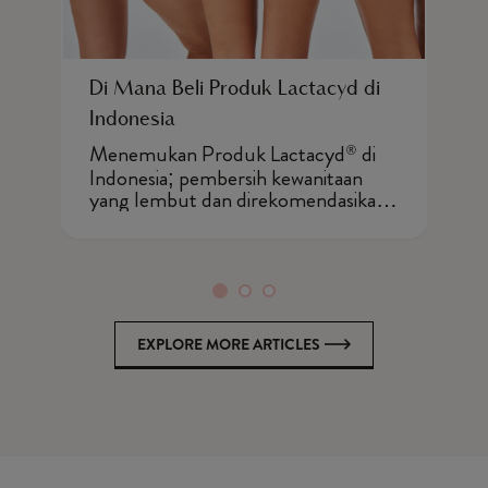
Di Mana Beli Produk Lactacyd di
C
Indonesia
C
Menemukan Produk Lactacyd
di
A
®
s
Indonesia; pembersih kewanitaan
l
yang lembut dan direkomendasikan
h
oleh dokter kandungan yang
b
membuat Anda tetap segar, percaya
k
diri, dan terlindungi sepanjang hari.
P
p
l
EXPLORE MORE ARTICLES
y
d
p
m
d