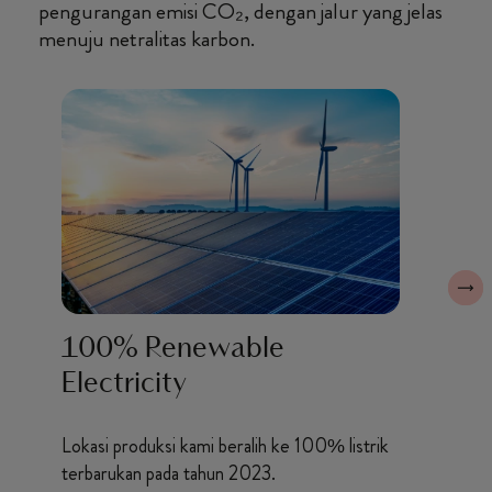
pengurangan emisi CO₂, dengan jalur yang jelas
menuju netralitas karbon.
100% Renewable
Re
Electricity
Lokas
temp
Lokasi produksi kami beralih ke 100% listrik
2023
terbarukan pada tahun 2023.