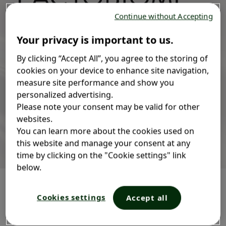
Continue without Accepting
Lactacyd dengan LACTOBIOME+™
Your privacy is important to us.
membantu mengembalikan keseimbangan pH
alami kulitmu, sehingga kamu bisa tampil
By clicking “Accept All”, you agree to the storing of
cookies on your device to enhance site navigation,
percaya diri dan jadi versi terbaik dari dirimu.
measure site performance and show you
personalized advertising.
™
JELAJAHI LACTOBIOME+
Please note your consent may be valid for other
websites.
You can learn more about the cookies used on
this website and manage your consent at any
time by clicking on the "Cookie settings" link
below.
Cookies settings
Accept all
Bestsellers
Feminine
Body Wash
Baby Wash
Wash