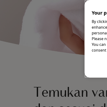
Your p
By click
enhance
personal
Please n
You can
consent 
Temukan var