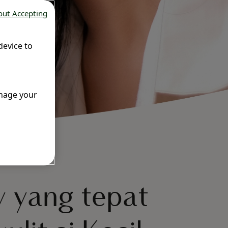
out Accepting
device to
anage your
 yang tepat