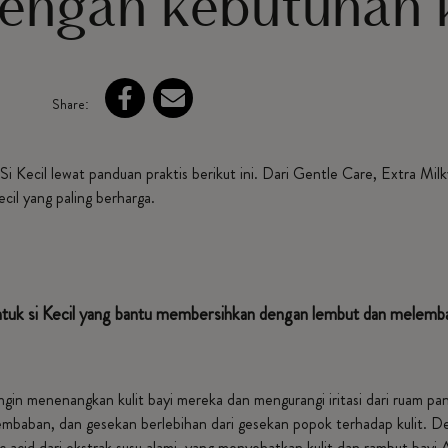
engan kebutuhan ku
Share:
 Kecil lewat panduan praktis berikut ini. Dari Gentle Care, Extra Milky
cil yang paling berharga.
tuk si Kecil yang bantu membersihkan dengan lembut dan melemb
ngin menenangkan kulit bayi mereka dan mengurangi iritasi dari ruam p
embaban, dan gesekan berlebihan dari gesekan popok terhadap kulit. De
c acid dari ekstrak susu alami, yang menyehatkan kulit dan rambut bay