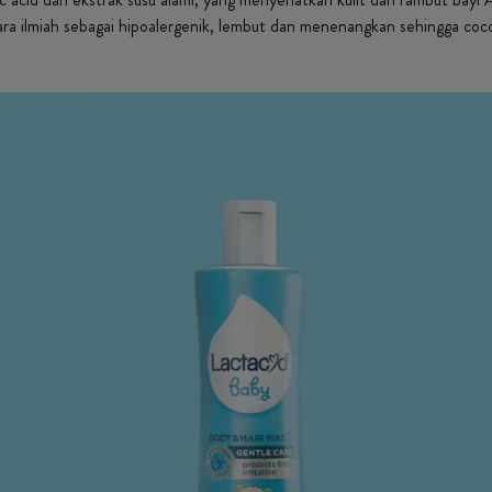
cara ilmiah sebagai hipoalergenik, lembut dan menenangkan sehingga coc