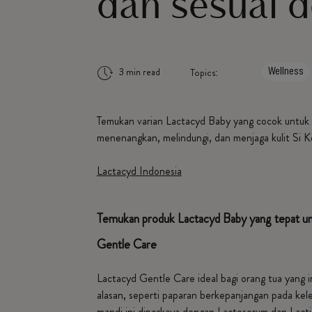
dan sesuai d
3 min read
Topics:
Wellness
Temukan varian Lactacyd Baby yang cocok untuk Si
menenangkan, melindungi, dan menjaga kulit Si Ke
Lactacyd Indonesia
Temukan produk Lactacyd Baby yang tepat un
Gentle Care
Lactacyd Gentle Care ideal bagi orang tua yang i
alasan, seperti paparan berkepanjangan pada kel
mandi ini diperkaya dengan Lactoserum dan Lacti