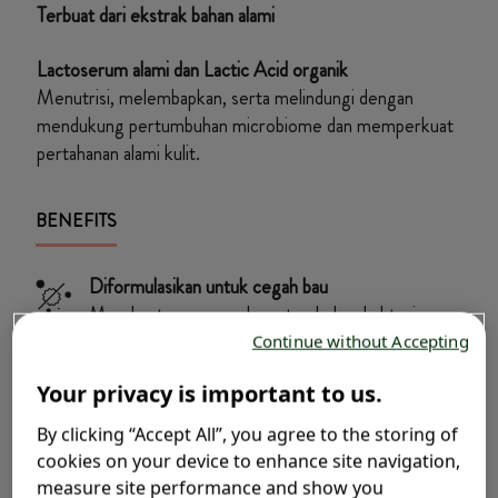
Terbuat dari ekstrak bahan alami
Lactoserum alami dan Lactic Acid organik
Menutrisi, melembapkan, serta melindungi dengan
mendukung pertumbuhan microbiome dan memperkuat
pertahanan alami kulit.
BENEFITS
Diformulasikan untuk cegah bau
Membantu mencegah pertumbuhan bakteri
dan bau tidak sedap, serta memberikan rasa
Continue without Accepting
percaya diri dan kenyamanan sepanjang hari.
Your privacy is important to us.
Menjaga keseimbangan pH
By clicking “Accept All”, you agree to the storing of
Merawat area kewanitaan agar tetap dalam
cookies on your device to enhance site navigation,
kondisi alaminya dan menjaga flora vagina tetap
measure site performance and show you
seimbang.