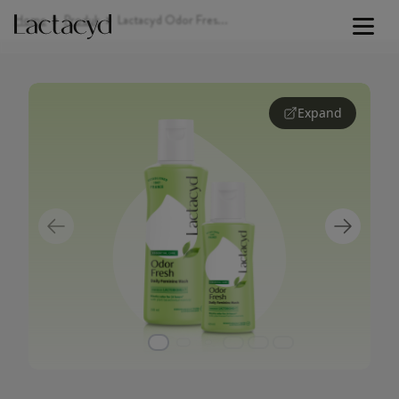
Home
Produk
Lactacyd Odor Fresh: Cegah Bau 24 Jam
Signature Lines
Expand
Our Science
Skin Health
Our Commitment
About Us