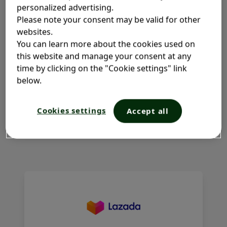
personalized advertising.
Teruji secara dermatologis
Please note your consent may be valid for other
Telah teruji dan direkomendasikan oleh ahli
websites.
perawatan kulit.
You can learn more about the cookies used on
this website and manage your consent at any
time by clicking on the "Cookie settings" link
WHERE TO BUY?
below.
Add to Cart, Add Confidence. Berikan perawatan terbaik untuk
Cookies settings
Accept all
kulit lembut Anda, mulai dengan produk unggulan Lactacyd
sekarang!