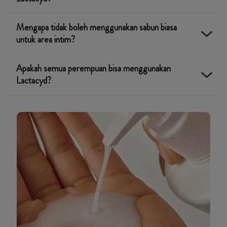
Mengapa tidak boleh menggunakan sabun biasa
Disarankan untuk memakai Lactacyd setiap kali mandi,
untuk area intim?
karena lembut dan cocok untuk pemakaian harian.
Apakah semua perempuan bisa menggunakan
Sabun biasa memiliki pH tinggi (9–10) yang bisa merusak pH
Lactacyd?
alami area kewanitaan Anda (3,8–5,0), sehingga kulit
menjadi kering dan rentan iritasi.
Jutaan perempuan mempercayai Lactacyd untuk kebutuhan
kebersihan kewanitaan mereka. Dari menstruasi pertama
hingga setelah menopause, ada Lactacyd yang dirancang
sesuai setiap fase kehidupan Anda.