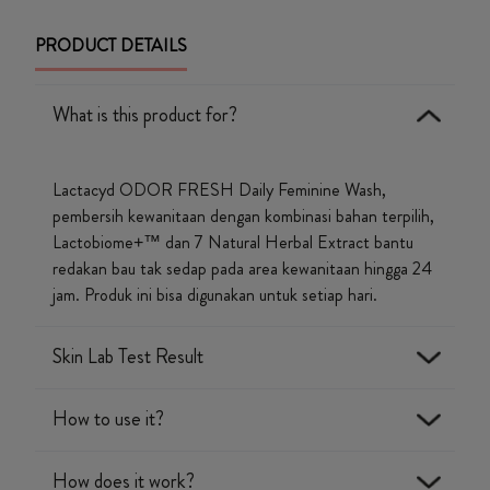
PRODUCT DETAILS
What is this product for?
Lactacyd ODOR FRESH Daily Feminine Wash,
pembersih kewanitaan dengan kombinasi bahan terpilih,
Lactobiome+™ dan 7 Natural Herbal Extract bantu
redakan bau tak sedap pada area kewanitaan hingga 24
jam. Produk ini bisa digunakan untuk setiap hari.
Skin Lab Test Result
How to use it?
Lactacyd teruji secara klinis**:
How does it work?
pH kulit tetap stabil*