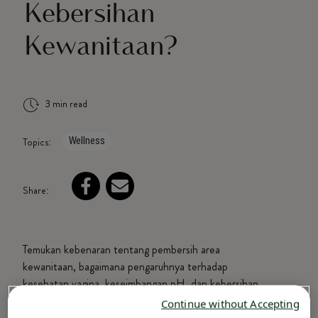
Kebersihan
Kewanitaan?
3 min read
Topics:
Wellness
Share:
Temukan kebenaran tentang pembersih area
kewanitaan, bagaimana pengaruhnya terhadap
kesehatan vagina, keseimbangan pH, dan kebersihan.
Pelajari praktik aman dan manfaat Pembersih
Continue without Accepting
Kewanitaan Lactacyd
.
®