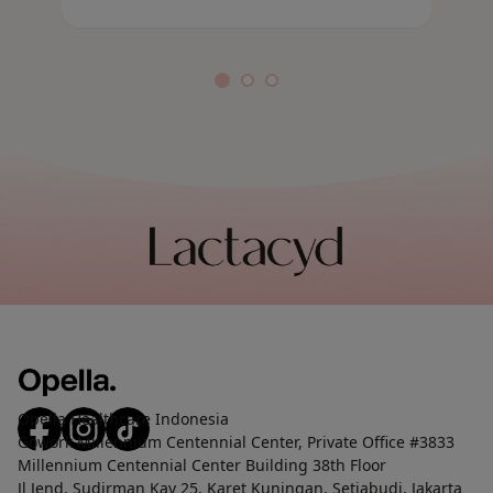
h
oleh dokter kandungan yang
b
membuat Anda tetap segar, percaya
k
diri, dan terlindungi sepanjang hari.
P
p
l
y
d
p
m
d
Opella Healthcare Indonesia
Gowork Millennium Centennial Center, Private Office #3833
Millennium Centennial Center Building 38th Floor
Jl Jend. Sudirman Kav 25, Karet Kuningan, Setiabudi, Jakarta