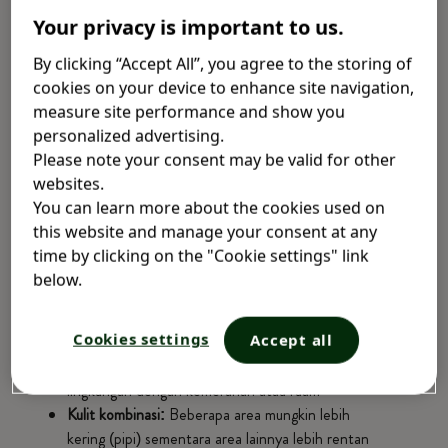
Your privacy is important to us.
Mengenal Jenis Kulit Bayi Anda
By clicking “Accept All”, you agree to the storing of
cookies on your device to enhance site navigation,
Sama seperti orang dewasa, bayi pun bisa memiliki jenis
measure site performance and show you
kulit yang berbeda-beda. Beberapa bayi secara alami
personalized advertising.
memiliki kulit yang lebih kering, sementara bayi lainnya
Please note your consent may be valid for other
mungkin lebih rentan terhadap kulit berminyak atau
websites.
sensitif. Mengamati kulit bayi Anda dapat membantu
You can learn more about the cookies used on
dalam menyesuaikan rutinitas perawatan kulitnya:
this website and manage your consent at any
time by clicking on the "Cookie settings" link
Kulit biasa:
Umumnya halus dan bening dengan
below.
elastisitas yang baik
Kulit kering:
Mungkin tampak terkelupas, kasar,
Cookies settings
Accept all
atau menunjukkan tanda-tanda iritasi
Kulit sensitif:
Bereaksi cepat terhadap faktor
lingkungan dengan kemerahan atau ruam
Kulit kombinasi:
Beberapa area mungkin lebih
kering (pipi) sementara area lainnya lebih rentan