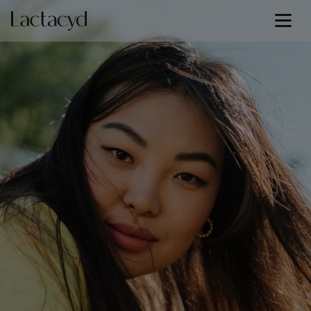
Signature Lines
Our Science
Skin Health
Our Commitment
About Us