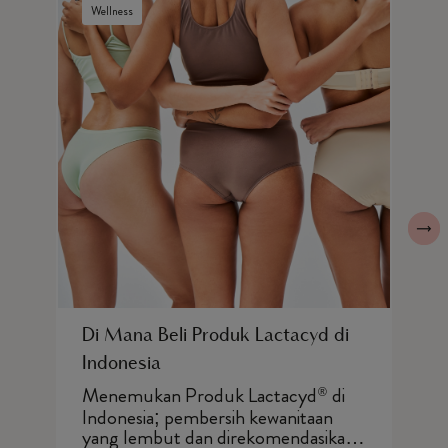
Wellness
Di Mana Beli Produk Lactacyd di
C
Indonesia
C
Menemukan Produk Lactacyd
di
A
®
s
Indonesia; pembersih kewanitaan
l
yang lembut dan direkomendasikan