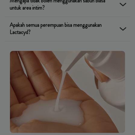
Mengapa tidak boleh menggunakan sabun biasa
Disarankan untuk memakai Lactacyd setiap kali mandi,
untuk area intim?
karena lembut dan cocok untuk pemakaian harian.
Apakah semua perempuan bisa menggunakan
Sabun biasa memiliki pH tinggi (9–10) yang bisa merusak pH
Lactacyd?
alami area kewanitaan Anda (3,8–5,0), sehingga kulit
menjadi kering dan rentan iritasi.
Jutaan perempuan mempercayai Lactacyd untuk kebutuhan
kebersihan kewanitaan mereka. Dari menstruasi pertama
hingga setelah menopause, ada Lactacyd yang dirancang
sesuai setiap fase kehidupan Anda.