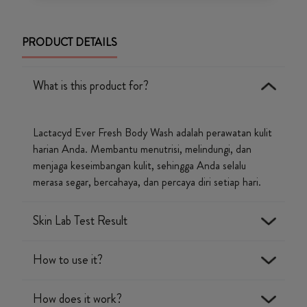
PRODUCT DETAILS
What is this product for?
Lactacyd Ever Fresh Body Wash adalah perawatan kulit
harian Anda. Membantu menutrisi, melindungi, dan
menjaga keseimbangan kulit, sehingga Anda selalu
merasa segar, bercahaya, dan percaya diri setiap hari.
Skin Lab Test Result
How to use it?
Lactacyd teruji secara klinis**:
How does it work?
pH kulit tetap stabil*
Tuangkan sabun ke telapak tangan atau shower puff,