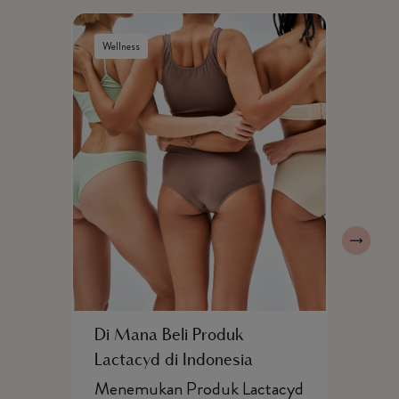
Wellness
Well
Di Mana Beli Produk
Car
Lactacyd di Indonesia
Nya
Menemukan Produk Lactacyd
Arti