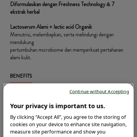
Diformulasikan dengan Freshness Technology & 7
ekstrak herbal
Lactoserum Alami + lactic acid Organik
Menutrisi, melembapkan, serta melindungi dengan
mendukung
pertumbuhan microbiome dan memperkuat pertahanan
alami kulit.
BENEFITS
Continue without Accepting
Formula khusus untuk cegah bau badan
Mencegah pertumbuhan bakteri dan bau badan,
Your privacy is important to us.
memberikan rasa percaya diri serta kenyamanan
sepanjang hari.
By clicking “Accept All”, you agree to the storing of
cookies on your device to enhance site navigation,
Kulit Cerah Merata
measure site performance and show you
Membantu meratakan warna kulit untuk tampilan