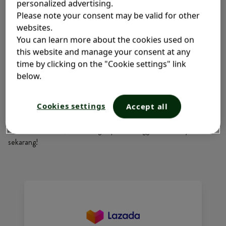
personalized advertising.
yang lebih cerah dan bercahaya.
Please note your consent may be valid for other
Aroma Segar Alami
websites.
Memberikan aroma yang menenangkan dan
You can learn more about the cookies used on
menyegarkan pada kulit.
this website and manage your consent at any
time by clicking on the "Cookie settings" link
below.
WHERE TO BUY?
Cookies settings
Accept all
Add to Cart, Add Confidence. Berikan perawatan terbaik untuk
kulit lembut Anda, mulai dengan produk unggulan Lactacyd
sekarang!