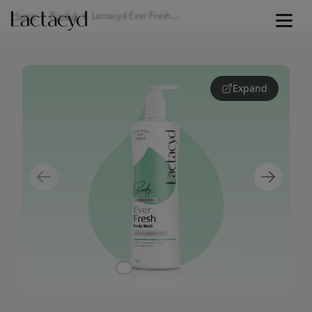
Home
Produk
Lactacyd Ever Fresh: Body Wash Menyegarkan
Signature Lines
Expand
Our Science
Skin Health
Our Commitment
About Us